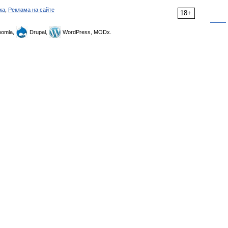
ка
,
Реклама на сайте
18+
omla,
Drupal,
WordPress, MODx.