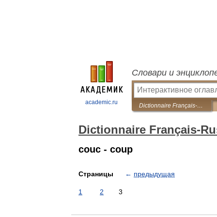
Словари и энциклоп
academic.ru
Dictionnaire Français-Russe of the Pulp and Paper Industry
Dictionnaire Français-Ru
couc - coup
Страницы
←
предыдущая
1
2
3